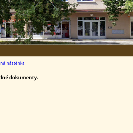
jná nástěnka
žádné dokumenty.