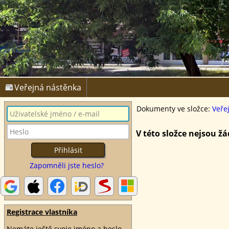
Veřejná nástěnka
Dokumenty ve složce:
Veře
V této složce nejsou 
Zapomněli jste heslo?
Registrace vlastníka
Nemáte ještě svoje jméno a heslo