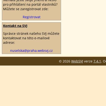
pro přihlášení na portál vlastníků?
Můžete se zaregistrovat zde:
Registrovat
Kontakt na SVJ
Správce stránek našeho SVJ můžete
kontaktovat na této e‑mailové
adrese:
nuselska@praha.websvj.cz
© 2026
WebSVJ
verze
7.4.1
. 