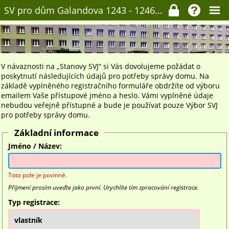
SV pro dům Galandova 1243 - 1246, Praha 6
V návaznosti na „Stanovy SVJ“ si Vás dovolujeme požádat o
poskytnutí následujících údajů pro potřeby správy domu. Na
základě vyplněného registračního formuláře obdržíte od výboru
emailem Vaše přístupové jméno a heslo. Vámi vyplněné údaje
nebudou veřejně přístupné a bude je používat pouze Výbor SVJ
pro potřeby správy domu.
Základní informace
Jméno / Název:
Toto pole je povinné.
Příjmení prosím uveďte jako první. Urychlíte tím zpracování registrace.
Typ registrace:
vlastník